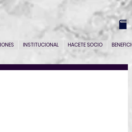
IONES
INSTITUCIONAL
HACETE SOCIO
BENEFIC
z
scuentos en determinados programas desde un 
 el precio de lista del canal consumidor 
nto de la inscripción.
rlitz Kids & Teens.