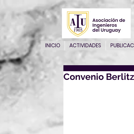
INICIO
ACTIVIDADES
PUBLICAC
Convenio Berlit
Este mes mejoran los de
15% hasta un 60%off sobre
convenios vigente al mome
También los programas Be