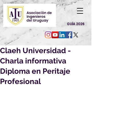
GUÍA 2026
Claeh Universidad -
Charla informativa
Diploma en Peritaje
Profesional
Charla informativa del 
Diploma en 
Peritaje Profesional
, una formación 
de carácter universitario 
que contribuye a la especialización y 
formación de peritos judiciales y 
extrajudiciales, para la obtención de 