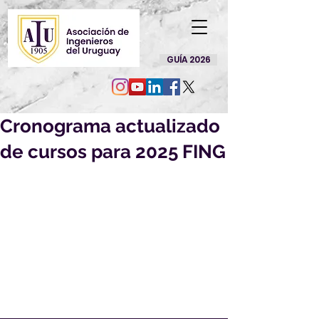
GUÍA 2026
Cronograma actualizado
de cursos para 2025 FING
Desde el Departamento de Potencia 
del Instituto de Ingeniería Eléctrica le 
enviamos el cronograma actualizado 
de cursos del 2°semestre 2025, 
anunciando el próximo inicio del 
curso "Impacto de la generación 
distribuida en el sistema eléctrico" 
con el Prof. Adj. Pablo Pena.