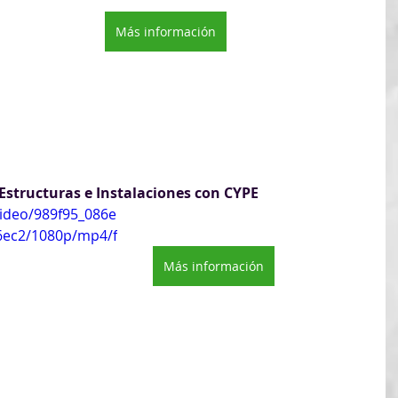
Más información
Estructuras e Instalaciones con CYPE
video/989f95_086e
6ec2/1080p/mp4/f
Más información