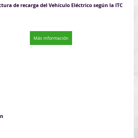
tura de recarga del Vehículo Eléctrico según la ITC 
Más información
os cursos: lunes, 17 de julio de 2023
trícula: miércoles, 19 de julio de 2023
ón