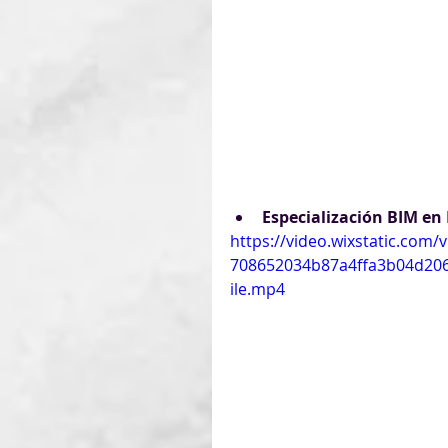
Especialización BIM en 
https://video.wixstatic.com/
708652034b87a4ffa3b04d20
ile.mp4