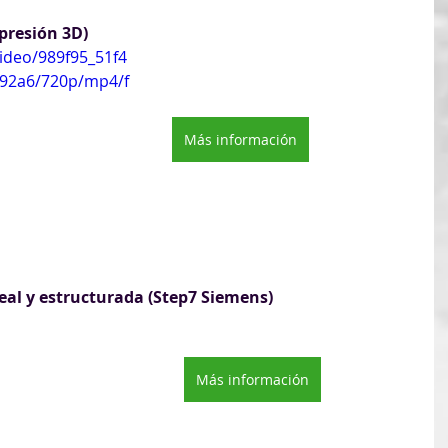
presión 3D)
video/989f95_51f4
92a6/720p/mp4/f
Más información
eal y estructurada (Step7 Siemens)
Más información