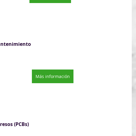
mantenimiento
Más información
resos (PCBs)