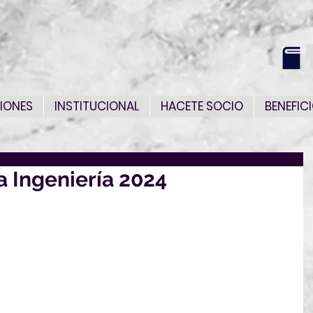
IONES
INSTITUCIONAL
HACETE SOCIO
BENEFIC
a Ingeniería 2024
se celebró la entrega de Premio al Mejor 
, conmemorando el Día Mundial del 
ones al premio, el Proyecto "Puerto 
 Carretas" fue el ganador.
menciones especiales a los Proyectos:
tor generador de biomasa" y "DeFying Loans"