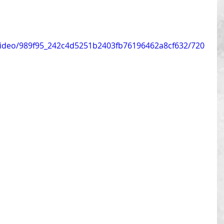
m/video/989f95_242c4d5251b2403fb76196462a8cf632/720