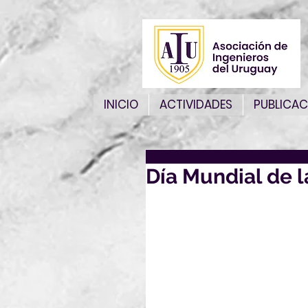
INICIO
ACTIVIDADES
PUBLICAC
Día Mundial de l
Ayer en la sede de AIU 
Proyecto de Ingeniería
Ingeniero.
Con más de 20 postulaci
multipropósito en Punta
También se entregaron 
"AlgaeloT Fotobiorreac