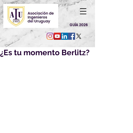
GUÍA 2026
¿Es tu momento Berlitz?
Este es un test de 10 
preguntas de selección 
múltiple con 3 o 4 posibles 
respuestas en donde una es 
la correcta. El objetivo es 
llegar de una forma más 
directa a cada uno de los 
beneficiarios del convenio. 