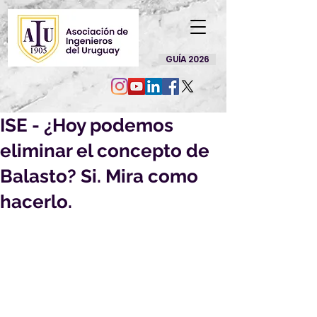
GUÍA 2026
ISE - ¿Hoy podemos
eliminar el concepto de
Balasto? Si. Mira como
hacerlo.
Lunes 20 de marzo 2023  
Horarios: 16:30hs URUGUAY 
Más info: 
https://dlubal.com.ar/evento/i
se2