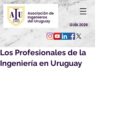
GUÍA 2026
Los Profesionales de la
Ingeniería en Uruguay
Te invitamos a conocer los 
resultados del Observatorio de 
Profesionales de la Ingeniería, 
donde se detallan los retos y las 
proyecciones de la profesión en 
nuestro país.
Acompáñanos para descubrir un 
análisis profundo sobre el perfil 