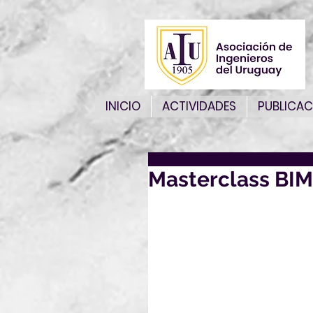
INICIO
ACTIVIDADES
PUBLICAC
Masterclass BIM
Por más información: 
https://docs.google.c
s0ZDVCg1y
Acceder: 