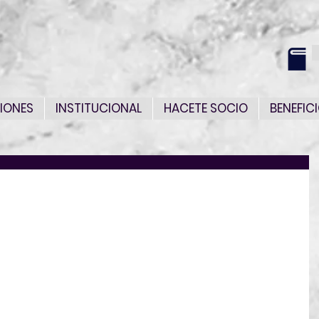
IONES
INSTITUCIONAL
HACETE SOCIO
BENEFIC
om/forms/d/e/1FAIpQLSdsBXcSyvWB3tKFaZL9ATvc
dXuyBn12yVHYWb_Qg/viewform…