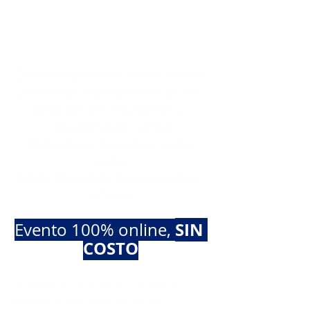
Conversaremos sobre estas 
potentes herramientas de 
gestión de respaldos y 
recuperación ante 
desastres basadas en la 
nube
MVD Cloud de Montevideo 
COMM
SIN 
Evento 100% online, 
COSTO
El entorno de nube es un aliado 
indispensable para las pymes y 