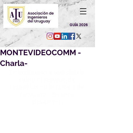
GUÍA 2026
MONTEVIDEOCOMM -
Charla-
Te invitamos a una charla 
sobre el servicio de 
respaldos en la nube y de 
recuperación ante 
desastres.