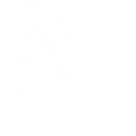
grandes organizaciones. Nuestros 
servicios gestionados de respaldos 
como servicio (BaaS) y recuperación 
ante desastres como servicio 
(DRaaS), permiten no solo liberarse 
de la adquisición de toda la 
tecnología y equipamiento 
necesarios para hacer los respaldos 
sino también facilitar su gestión y la 
puesta en funcionamiento 
instantánea ante una falla mayor.
QUIERO HABLAR CON UN 
ASESOR
¡Te esperamos!