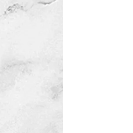
Te invitamos a un nuevo Op
📍 
Lord Ponsonby 2542
📅 
Miércoles 24 de julio
🕖 
19:00 hs
Todos negociamos, todo el 
En lo personal, familiar, pr
bien. Como ese aficionado al
si ese jugador amateur recib
mejoraría en el acto.