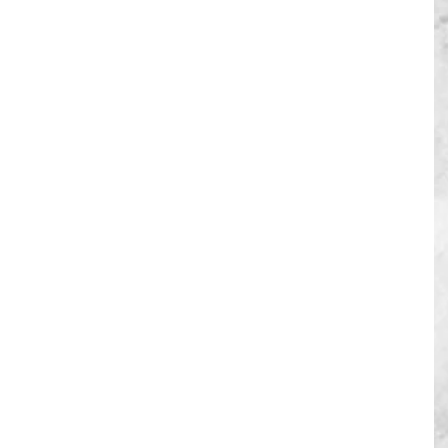
en Session Bitafal - IEEM
tiempo.
ofesional o laboral. Y seguramente lo hacemos bastante 
 tenis que juega cada tanto y hasta gana partidos.Pero 
iera algunos consejos de un profesor, su juego 