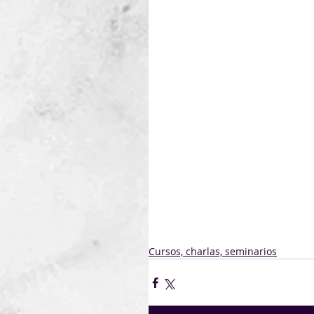
Esta sesión te propone just
mejorar como negociador 
Una oportunidad para potenci
habilidades y llevarte herrami
Nada que perder, mucho pa
Confirmá tu asistencia ahora 
[
Confirmar asistencia
]
Cursos, charlas, seminarios