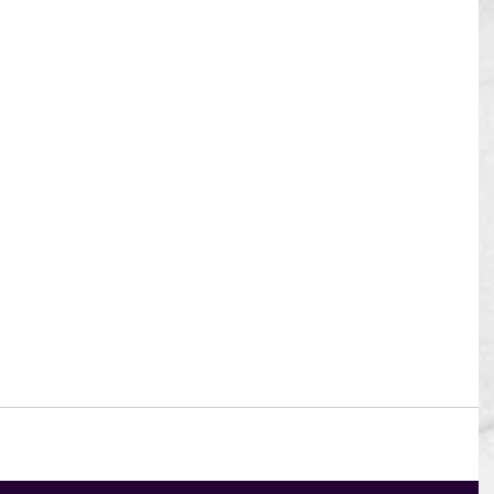
amente eso:
consejos muy prácticos que te ayuden a 
desde el primer momento.
ar tu forma de negociar, reflexionar sobre tus 
entas útiles para aplicar en tu día a día.
ra ganar.
y reservá tu lugar 👇