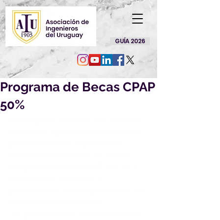
GUÍA 2026
Programa de Becas CPAP
50%
Nos es grato anunciar que con el fin 
de facilitar y promover la formación 
y el desarrollo de capacidades 
locales en informática, se crea el 
Programa de Becas CPAP 50%, que 
ofrece becas a técnicos o 
profesionales que tengan interés en 
nuestra oferta educativa.
Las postulaciones se realizan hasta 