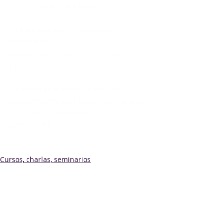
el 09 de marzo (inclusive).
La información se encuentra 
disponible en:
https://www.fing.edu.uy/es/node/513
21
También en el linkedin del CPAP:
https://www.linkedin.com/company/1
00720429/admin/page-
posts/published/
Cursos, charlas, seminarios