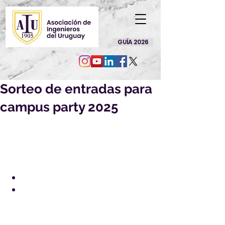
GUÍA 2026
Sorteo de entradas para
campus party 2025
Sorteo 20/10/2025
Más info en: 
https://campus-
party-
comunidad.circle.so/c/evento-