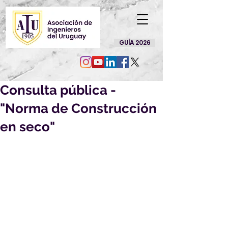
GUÍA 2026
Consulta pública -
"Norma de Construcción
en seco"
Por la presente nos es grato 
dirigirnos a Ud. a efectos de solicitar 
su opinión sobre el siguiente 
Proyecto de Norma UNIT, elaborado 
en el ámbito del Comité Técnico 
Especializado de Normalización 
sobre "Construcción en seco":