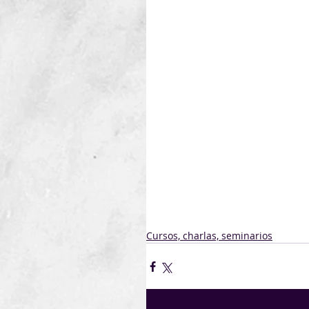
Habiendo culminado el estud
proyecto está siendo someti
hasta el 20 de noviembre de
El proyecto en Consulta Públ
En el informe, que se enc
información sobre el Com
utilizados, la corresponden
cuenta durante el proceso d
Los eventuales comentarios a
Independencia 812 P2 o al e-
noviembre de 2023.
En caso de recibirse come
analizados por el Comité Esp
Valoraremos la utilización de
Cursos, charlas, seminarios