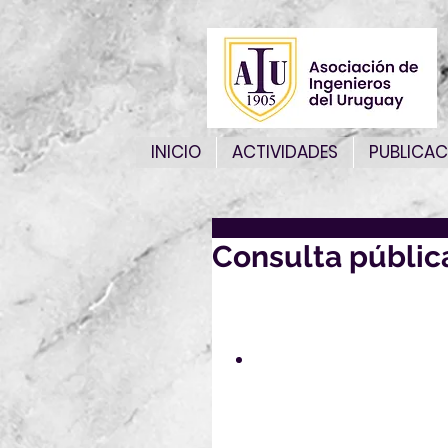
INICIO
ACTIVIDADES
PUBLICAC
Consulta públic
Por la presente nos es grato 
el siguiente Proyecto de No
Especializado de Normalizac
PU UNIT-ISO 14050:2020
(
https://www.unit.org
ISO%2014050:2020/PU_U
CP-.pdf/normalizacion