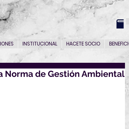
IONES
INSTITUCIONAL
HACETE SOCIO
BENEFIC
a Norma de Gestión Ambiental
dirigirnos a Ud. a efectos de solicitar su opinión sobre 
rma UNIT, elaborado en el ámbito del Comité Técnico 
ión sobre "Gestión Ambiental":
 - Gestión ambiental - Vocabulario
.uy/misc/ver/PU%20UNIT-
NIT-ISO_14050_2020_-
/consulta/1483/
)