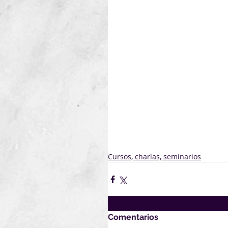
Programa de Fortalecimiento
Gestión Ambiental del Minist
propone
utilizar parte de los fondos 
Proyecto
PNUD URU/19/002.
adquisiciones.uy@undp.o
Descargar pliego y anex
Cursos, charlas, seminarios
Comentarios