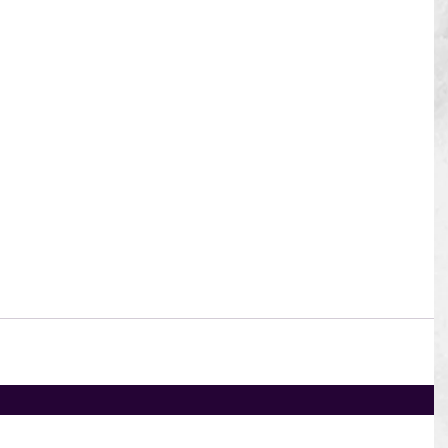
 de la
erio de Ambiente (UR-L1157 – 4850/0C-UR) y se 
de este préstamo para efectuar los pagos bajo el 
rg
os