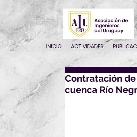
INICIO
ACTIVIDADES
PUBLICAC
Contratación de
cuenca Río Neg
Contratación de servicio para
realización de
los trabajos necesarios e in
automáticas (EHA) en la cuen
DINAGUA ( sin suministro de