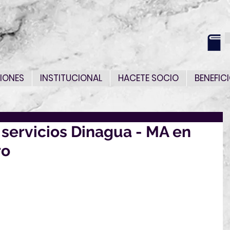
IONES
INSTITUCIONAL
HACETE SOCIO
BENEFIC
 servicios Dinagua - MA en
ro
 la elaboración de los proyectos ejecutivos, 
stalación de hasta 10 estaciones hidrométricas 
ca del Río Negro según prototipos definidos por 
 instrumentación)