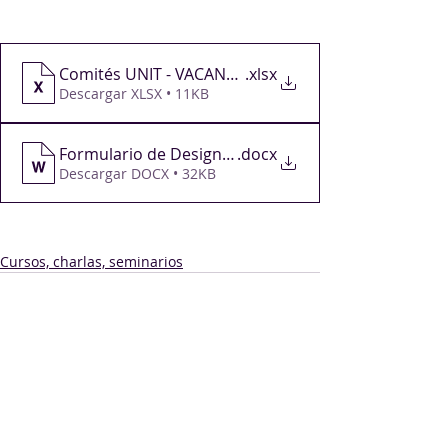
El plazo será hasta el 
30/07/23.
Comités UNIT - VACANTES (1)
.xlsx
Descargar XLSX • 11KB
Formulario de Designacion de Delegados - UNIT
.docx
Descargar DOCX • 32KB
Cursos, charlas, seminarios
Comentarios