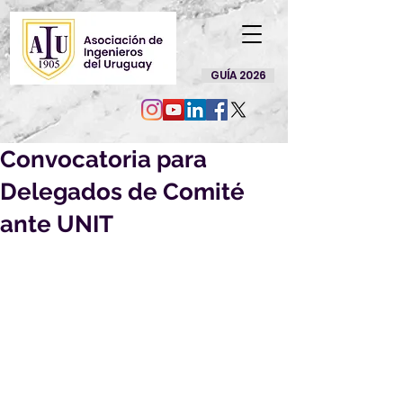
GUÍA 2026
Convocatoria para
Delegados de Comité
ante UNIT
Solicitamos a los interesados en 
participar en los Comité 
dispuestos en el adjunto que 
completen el Formulario de 
Designación y lo envíen a 
magdalena.aiu@vera.com.uy