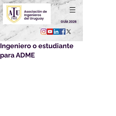
GUÍA 2026
Ingeniero o estudiante
para ADME
La Administración del Mercado 
Eléctrico llama a Ingenieros o 
Estudiantes avanzados de las 
carreras de Ingeniería Eléctrica e 
Ingeniería de Sistemas.
Los cargos reportan a la Gerencia 
Técnica y de Despacho Nacional de 