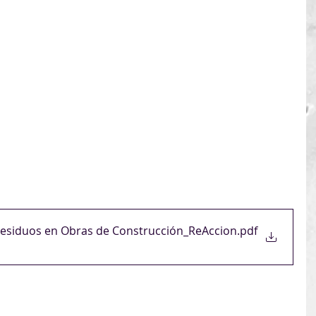
ial
23 de julio
/as, capataces, profesionales o estudiantes de 
rectores/as de obra, prevencionistas.
.gle/c2usw8SKrQrE9zfKA
 o contactanos en 
unto.
 Residuos en Obras de Construcción_ReAccion
.pdf