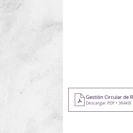
👉🏼Formato: Virtual y Presenc
👉🏼Sesiones: 3 instancias
👉🏼Fechas: 25 y 27 de junio | 
👉🏼Horario: Matutino
👉🏼Dirigido a: constructores
arquitectura e ingeniería, di
Inscribite en 
https://forms
hola@reaccion.com.uy
Por más información ver adj
Gestión Circular de
Descargar PDF • 364KB