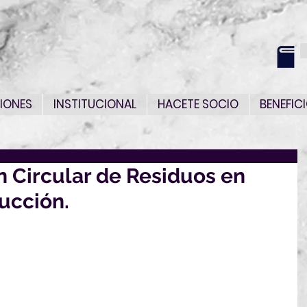
IONES
INSTITUCIONAL
HACETE SOCIO
BENEFIC
n Circular de Residuos en
ucción.
e Residuos en Obras de Construcción.
ra equipos de trabajo en el sector.