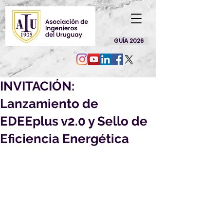
GUÍA 2026
INVITACIÓN:
Lanzamiento de
EDEEplus v2.0 y Sello de
Eficiencia Energética
Nos complace invitarle al 
Lanzamiento de EDEEplus v2.0
, un 
innovador programa informático 
para la evaluación del desempeño 
energético de viviendas. 