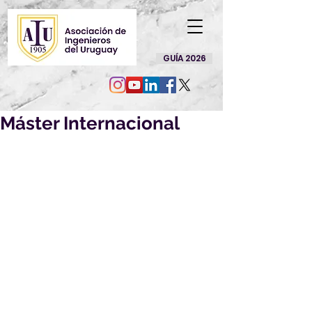
GUÍA 2026
Máster Internacional
Están abiertas las inscripciones 
para hacer el Máster 
Internacional de formación 
Permanente UC-UIMP en 
Tecnología, Rehabilitación y 
Gestión de la Edificación.
Como novedad, este curso se 
podrá hacer en las siguientes 
modalidades: