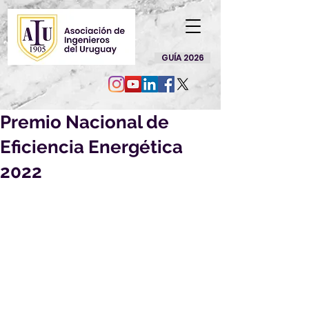
GUÍA 2026
Premio Nacional de
Eficiencia Energética
2022
El próximo 
jueves 1 de 
diciembre, a las 19:00hrs
, en el 
Estadio Charrúa, celebraremos 
la Ceremonia de entrega de 
reconocimientos del Premio 
Nacional de Eficiencia 
Energética 2022