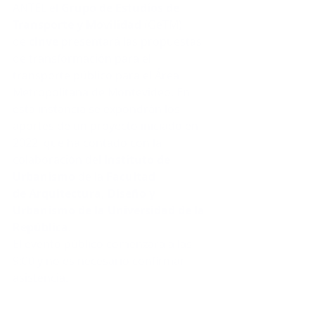
ANTEL el 
Grupo de Estudios de 
Transporte y Movilidad
 (GeTM) 
de 
cinve
 presentará las propuestas 
de transformación para el 
transporte público para el Área 
Metropolitana de Montevideo. En 
esta instancia se expondrán los 
aportes de un proyecto iniciado en 
2022, que ha contado con la 
colaboración del 
Instituto de 
Urbanismo
 de la 
Facultad 
de Arquitectura, Diseño y 
Urbanismo
de la Universidad de la 
República
.
El evento público comenzará a las 
9:00 y no es necesario confirmar 
asistencia.